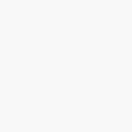
Copyright Â© 2013-2018 æ·±åœ³å¸‚ä¸œé“­æœºç”µæœ