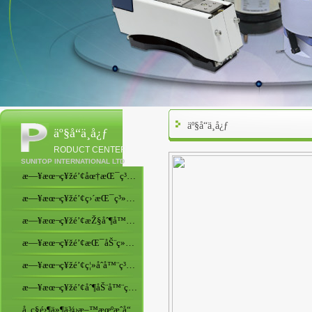
äº§å“ä¸­å¿ƒ
äº§å“ä¸­å¿ƒ
RODUCT CENTER
SUNITOP INTERNATIONAL LTD
æ—¥æœ¬ç¥žé’¢åœ†æŒ¯ç³»åˆ—
æ—¥æœ¬ç¥žé’¢ç›´æŒ¯ç³»åˆ—
æ—¥æœ¬ç¥žé’¢æŽ§åˆ¶å™¨ç³»åˆ—
æ—¥æœ¬ç¥žé’¢æŒ¯åŠ¨ç»™æ–™æœºç³»åˆ—
æ—¥æœ¬ç¥žé’¢ç¦»åˆå™¨ç³»åˆ—
æ—¥æœ¬ç¥žé’¢åˆ¶åŠ¨å™¨ç³»åˆ—
å„ç§é›¶ä»¶ä¾›æ–™æœºæˆå“