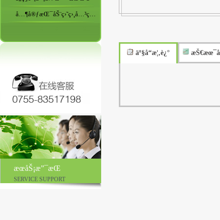
å…¶å®ƒæŒ¯åŠ¨ç›˜ç›¸å…³ç”¨å“
äº§å“æ¦‚è¿°
æŠ€æœ¯å
æœåŠ¡æ”¯æŒ
SERVICE SUPPORT