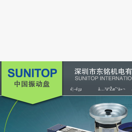
é¦–é¡µ
å…³äºŽæˆ‘ä»¬