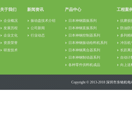
关于我们
新闻资讯
产品中心
工程案
企业概况
振动盘技术介绍
日本神钢圆振系列
抗磨损
发展历程
公司新闻
日本神钢直振系列
防油防
企业文化
行业动态
日本神钢控制器系列
多列精
资质荣誉
日本神钢振动给料机系列
冲压机
研发技术
日本神钢离合器系列
长距离
日本神钢制动器系列
自动计
各种零件供料机成品
向上送
其它振动盘相关用品
目视检
Copyright © 2013-2018 深圳